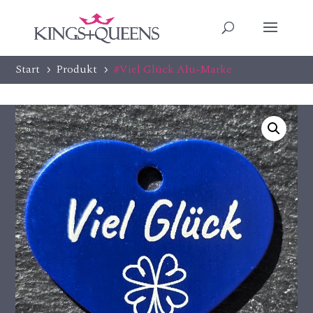
Start
Produkt
#Viel Glück Alu-Marke
5
5