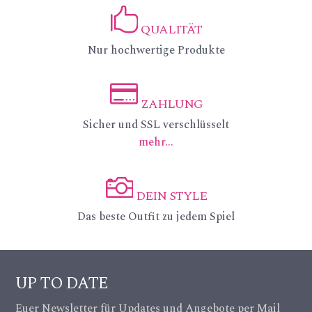
_p
QUALITÄT
in
ic
Nur hochwertige Produkte
_a
on
lt
_li
ZAHLUNG
ic
ic
Sicher und SSL verschlüsselt
ke
mehr...
on
on
ic
_c
on
DEIN STYLE
re
ic
Das beste Outfit zu jedem Spiel
dit
on
ca
_c
UP TO DATE
rd
a
Euer Newsletter für Updates und Angebote per Mail