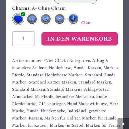
Charms
A- Ohne Charm
Clear
#Viel
IN DEN WARENKORB
Glück
Alu-
Marke
Artikelnummer:
#Viel Glück
Kategorien:
Alltag &
Menge
besondere Anlässe
,
Hobbyhorse
,
Hunde
,
Katzen
,
Marken
,
Pferde
,
Standard Hobbyhorse Marken
,
Standard Hunde
Marken
,
Standard Katzen Marken
,
Standard Marken
,
Standard Marken
,
Standard Marken
Schlagwörter:
Alumarken für Pferde
,
besondere Menschen
,
Bunte
Pferdemarke
,
Glücksbringer
,
Hand Made with love
,
Herz
Marke
,
Hunde
,
Hundemarke
,
individuell gravierte
Marken
,
Katzen
,
Marken für Halfter
,
Marken für Hunde
,
Marken für Katzen
,
Marken für Sattel
,
Marken für Trense
,