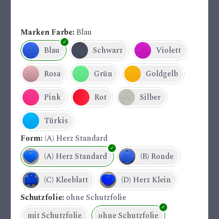
Marken Farbe
Blau
Blau
Schwarz
Violett
Rosa
Grün
Goldgelb
Pink
Rot
Silber
Türkis
Form
(A) Herz Standard
(A) Herz Standard
(B) Ronde
(C) Kleeblatt
(D) Herz Klein
Schutzfolie
ohne Schutzfolie
mit Schutzfolie
ohne Schutzfolie