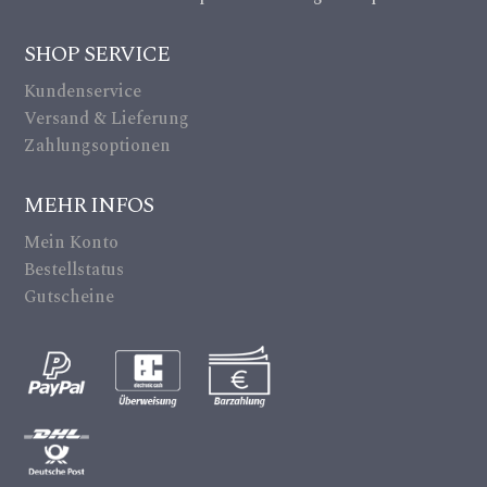
ic
m
on
SHOP SERVICE
er
Kundenservice
a_
Versand & Lieferung
alt
Zahlungsoptionen
ic
MEHR INFOS
on
Mein Konto
Bestellstatus
Gutscheine