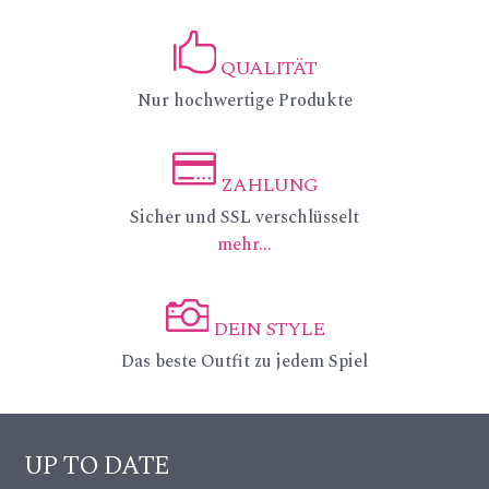
_p
QUALITÄT
in
ic
Nur hochwertige Produkte
_a
on
lt
_li
ZAHLUNG
ic
ic
Sicher und SSL verschlüsselt
ke
mehr...
on
on
ic
_c
on
DEIN STYLE
re
ic
Das beste Outfit zu jedem Spiel
dit
on
ca
_c
UP TO DATE
rd