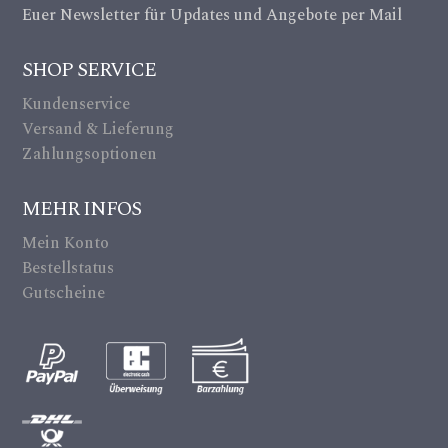
a
Euer Newsletter für Updates und Angebote per Mail
ic
m
on
SHOP SERVICE
er
Kundenservice
a_
Versand & Lieferung
alt
Zahlungsoptionen
ic
MEHR INFOS
on
Mein Konto
Bestellstatus
Gutscheine