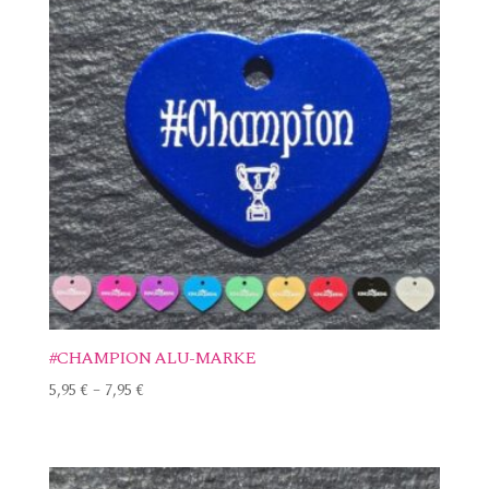
#CHAMPION ALU-MARKE
5,95
€
–
7,95
€