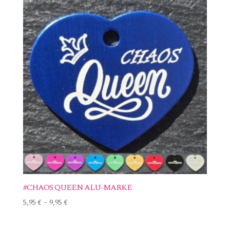
#CHAOS QUEEN ALU-MARKE
5,95
€
–
9,95
€