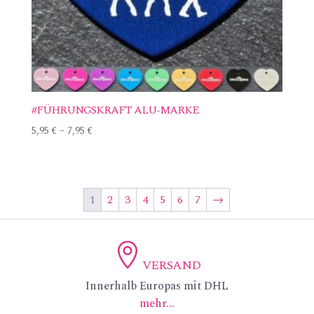
#FÜHRUNGSKRAFT ALU-MARKE
5,95
€
–
7,95
€
1
2
3
4
5
6
7
→
VERSAND
ic
Innerhalb Europas mit DHL
mehr...
on