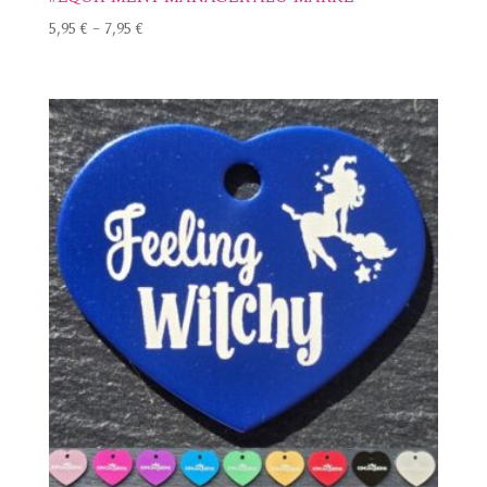
5,95
€
–
7,95
€