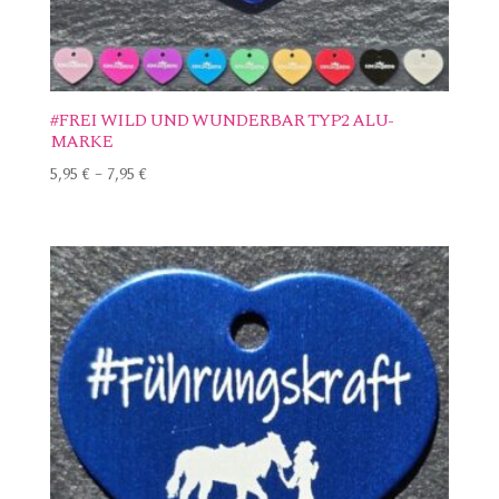
#FREI WILD UND WUNDERBAR TYP2 ALU-
MARKE
5,95
€
–
7,95
€