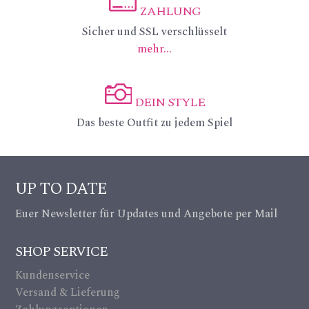
lt
_li
ZAHLUNG
ic
ic
Sicher und SSL verschlüsselt
ke
mehr...
on
on
ic
_c
on
DEIN STYLE
re
ic
Das beste Outfit zu jedem Spiel
dit
on
ca
_c
UP TO DATE
rd
a
Euer Newsletter für Updates und Angebote per Mail
ic
m
on
SHOP SERVICE
er
Kundenservice
a_
Versand & Lieferung