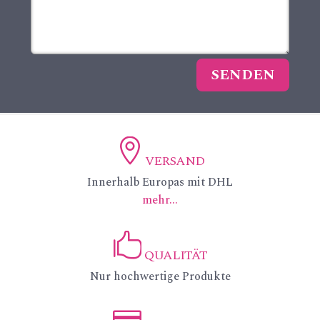
SENDEN
VERSAND
ic
Innerhalb Europas mit DHL
mehr...
on
_p
QUALITÄT
in
ic
Nur hochwertige Produkte
_a
on