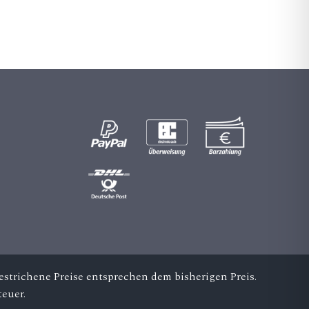
_c
a
m
er
a_
alt
ic
on
strichene Preise entsprechen dem bisherigen Preis.
euer.