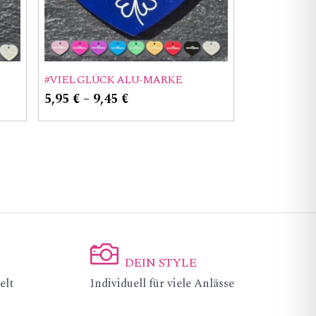
#VIEL GLÜCK ALU-MARKE
5,95
€
–
9,45
€
DEIN STYLE
ic
elt
Individuell für viele Anlässe
on