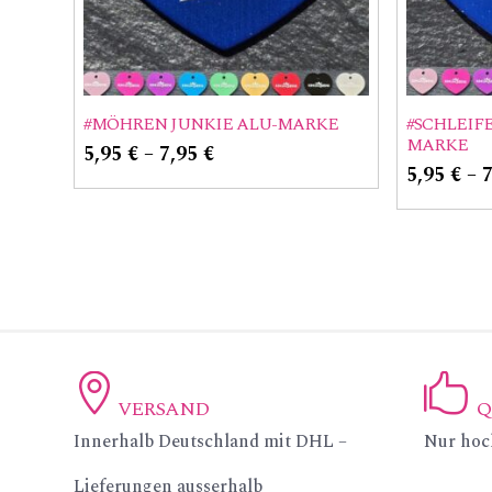
#MÖHREN JUNKIE ALU-MARKE
#SCHLEIF
MARKE
5,95
€
–
7,95
€
5,95
€
–
VERSAND
Q
ic
ic
Innerhalb Deutschland mit DHL –
Nur hoc
on
on
Lieferungen ausserhalb