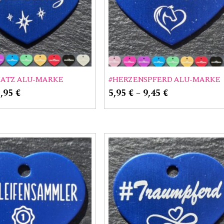
HATZ ALU-MARKE
#HERZENSPFERD ALU-MARKE
7,95
€
5,95
€
–
9,45
€