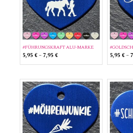
#FÜHRUNGSKRAFT ALU-MARKE
#GOLDSC
5,95
€
–
7,95
€
5,95
€
–