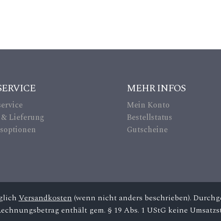
_c
re
dit
ca
SERVICE
MEHR INFOS
rd
ervice
Mein Konto
ic
 & Lieferung
Bestellstatus
soptionen
Gutscheine
on
üglich
Versandkosten
(wenn nicht anders beschrieben). Durchge
Rechnungsbetrag enthält gem. § 19 Abs. 1 UStG keine Umsatzst