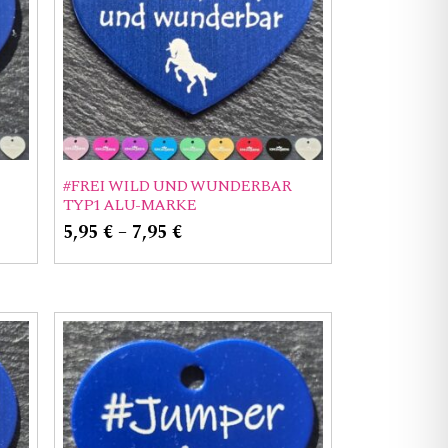
#FREI WILD UND WUNDERBAR
TYP1 ALU-MARKE
5,95
€
–
7,95
€