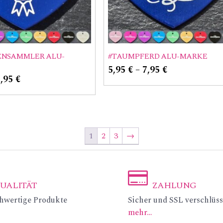
ENSAMMLER ALU-
#TAUMPFERD ALU-MARKE
5,95
€
–
7,95
€
7,95
€
1
2
3
→
UALITÄT
ZAHLUNG
ic
hwertige Produkte
Sicher und SSL verschlüss
mehr…
on