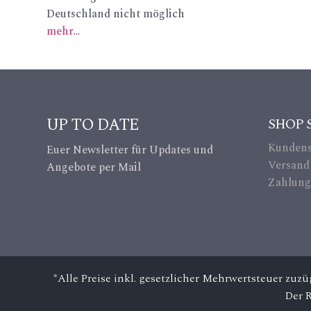
Deutschland nicht möglich
_p
_li
mehr…
in
ke
_a
ic
lt
on
UP TO DATE
SHOP 
ic
Kundens
Euer Newsletter für Updates und
on
Versand
Angebote per Mail
Zahlung
*Alle Preise inkl. gesetzlicher Mehrwertsteuer zuz
Der 