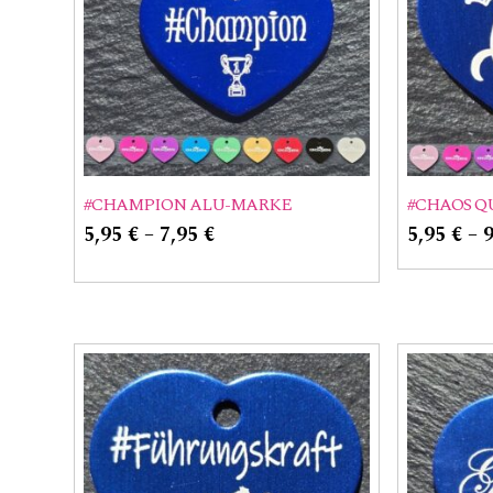
#CHAMPION ALU-MARKE
#CHAOS Q
5,95
€
–
7,95
€
5,95
€
–