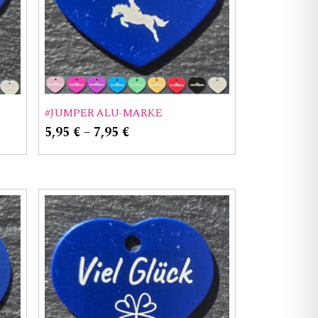
#JUMPER ALU-MARKE
5,95
€
–
7,95
€