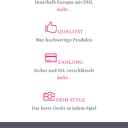
ic
Innerhalb Europas mit DHL
mehr...
on
_p
QUALITÄT
in
ic
Nur hochwertige Produkte
_a
on
lt
_li
ZAHLUNG
ic
ic
Sicher und SSL verschlüsselt
ke
mehr...
on
on
ic
_c
on
DEIN STYLE
re
ic
Das beste Outfit zu jedem Spiel
dit
on
ca