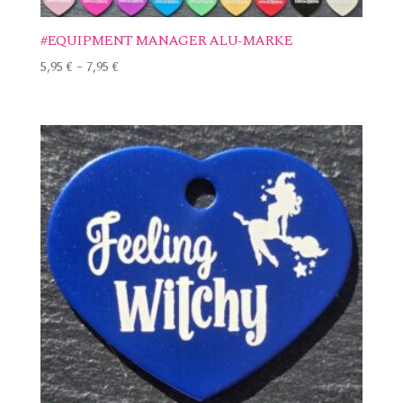
#EQUIPMENT MANAGER ALU-MARKE
5,95
€
–
7,95
€