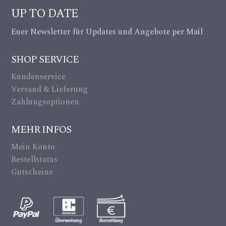
_c
UP TO DATE
rd
a
Euer Newsletter für Updates und Angebote per Mail
ic
m
on
SHOP SERVICE
er
Kundenservice
a_
Versand & Lieferung
alt
Zahlungsoptionen
ic
MEHR INFOS
on
Mein Konto
Bestellstatus
Gutscheine