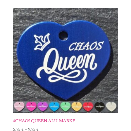
#CHAOS QUEEN ALU-MARKE
5,95
€
–
9,95
€