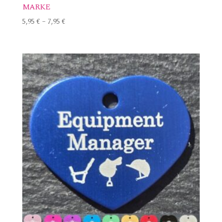
MARKE
5,95
€
–
7,95
€