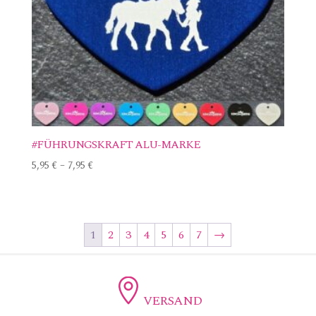
#FÜHRUNGSKRAFT ALU-MARKE
5,95
€
–
7,95
€
1
2
3
4
5
6
7
→
VERSAND