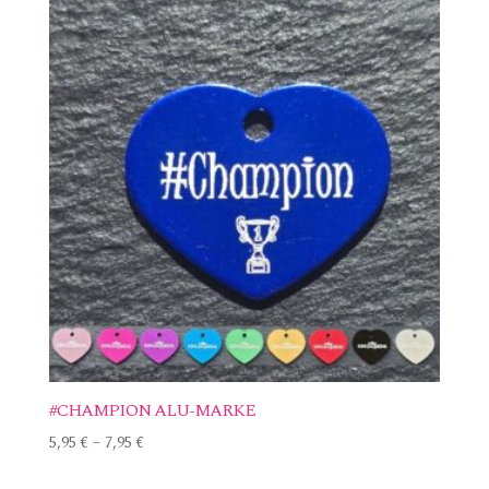
#CHAMPION ALU-MARKE
5,95
€
–
7,95
€