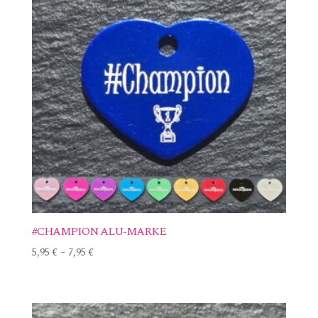
#CHAMPION ALU-MARKE
5,95
€
–
7,95
€