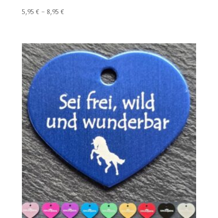
5,95
€
–
8,95
€