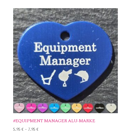
#EQUIPMENT MANAGER ALU-MARKE
5,95
€
–
7,95
€