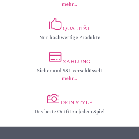
mehr...
on
_p
QUALITÄT
in
ic
Nur hochwertige Produkte
_a
on
lt
_li
ZAHLUNG
ic
ic
Sicher und SSL verschlüsselt
ke
mehr...
on
on
ic
_c
on
DEIN STYLE
re
ic
Das beste Outfit zu jedem Spiel
dit
on
ca
_c