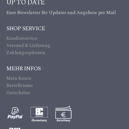
UP TO DATE
rd
a
Euer Newsletter für Updates und Angebote per Mail
ic
m
on
SHOP SERVICE
er
Kundenservice
a_
Versand & Lieferung
alt
Zahlungsoptionen
ic
MEHR INFOS
on
Mein Konto
Bestellstatus
Gutscheine