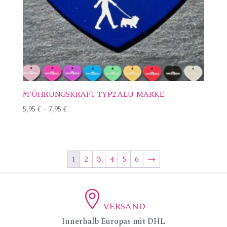
#FÜHRUNGSKRAFT TYP2 ALU-MARKE
5,95
€
–
7,95
€
1
2
3
4
5
6
→
VERSAND
ic
Innerhalb Europas mit DHL