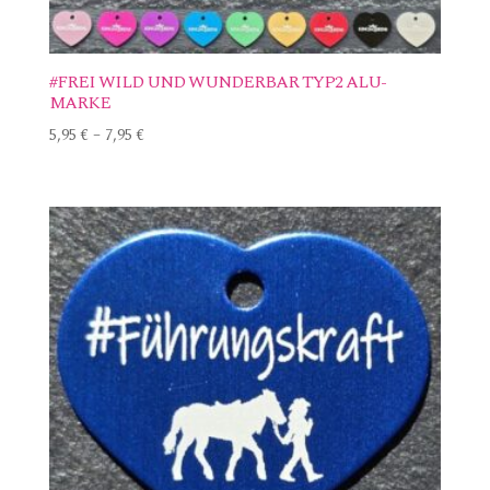
#FREI WILD UND WUNDERBAR TYP2 ALU-
MARKE
5,95
€
–
7,95
€