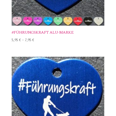
#FÜHRUNGSKRAFT ALU-MARKE
5,95
€
–
7,95
€