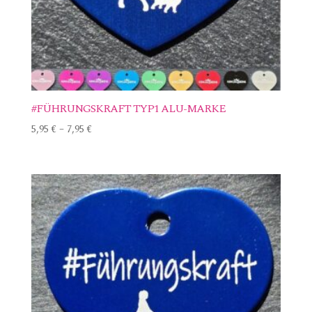
#FÜHRUNGSKRAFT TYP1 ALU-MARKE
5,95
€
–
7,95
€