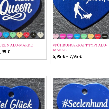
UEEN ALU-MARKE
#FÜHRUNGSKRAFT TYP1 ALU-
MARKE
9,95
€
5,95
€
–
7,95
€