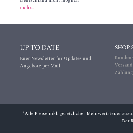
Deutschland nicht möglich
_p
_li
mehr…
in
ke
_a
ic
lt
on
UP TO DATE
SHOP 
ic
Kundens
Euer Newsletter für Updates und
on
Versand
Angebote per Mail
Zahlung
*Alle Preise inkl. gesetzlicher Mehrwertsteuer zuz
Der 