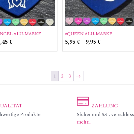
ENGEL ALU-MARKE
#QUEEN ALU-MARKE
9,45
€
5,95
€
–
9,95
€
1
2
3
→
UALITÄT
ZAHLUNG
ic
hwertige Produkte
Sicher und SSL verschlüss
mehr…
on