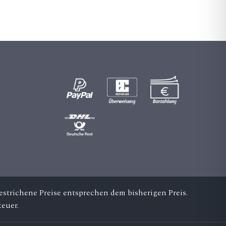
_c
a
m
er
a_
alt
ic
on
strichene Preise entsprechen dem bisherigen Preis.
euer.