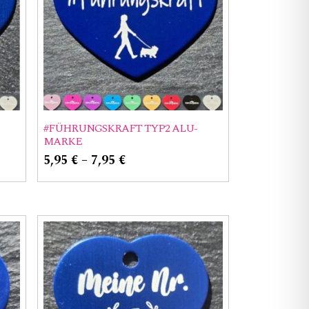
#FÜHRUNGSKRAFT TYP2 ALU-
MARKE
5,95
€
–
7,95
€