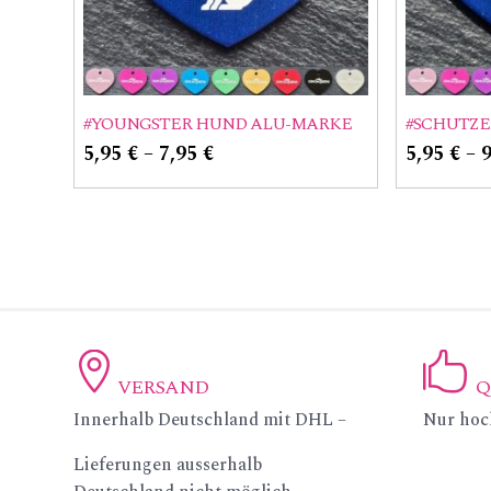
#YOUNGSTER HUND ALU-MARKE
#SCHUTZ
5,95
€
–
7,95
€
5,95
€
–
VERSAND
Q
ic
ic
Innerhalb Deutschland mit DHL –
Nur hoc
on
on
Lieferungen ausserhalb