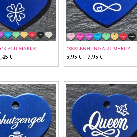
ÜCK ALU-MARKE
#SEELENHUND ALU-MARKE
9,45
€
5,95
€
–
7,95
€