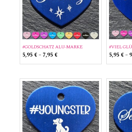
#GOLDSCHATZ ALU-MARKE
#VIEL GL
5,95
€
–
7,95
€
5,95
€
–