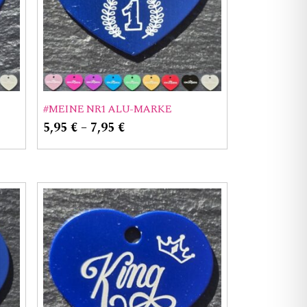
#MEINE NR1 ALU-MARKE
5,95
€
–
7,95
€