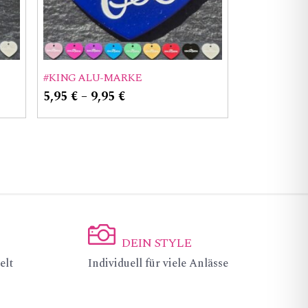
#KING ALU-MARKE
5,95
€
–
9,95
€
DEIN STYLE
ic
elt
Individuell für viele Anlässe
on