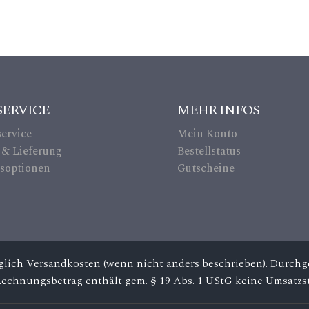
_c
re
dit
ca
SERVICE
MEHR INFOS
rd
ervice
Mein Konto
ic
 & Lieferung
Bestellstatus
soptionen
Gutscheine
on
üglich
Versandkosten
(wenn nicht anders beschrieben). Durchge
Rechnungsbetrag enthält gem. § 19 Abs. 1 UStG keine Umsatzst