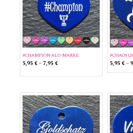
#CHAMPION ALU-MARKE
#CHAOS Q
5,95
€
–
7,95
€
5,95
€
–