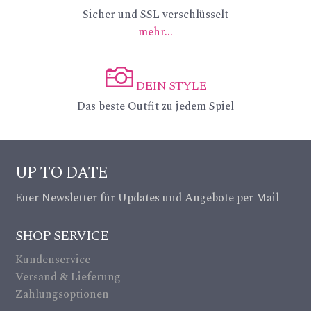
ic
ic
Sicher und SSL verschlüsselt
ke
mehr...
on
on
ic
_c
on
DEIN STYLE
re
ic
Das beste Outfit zu jedem Spiel
dit
on
ca
_c
UP TO DATE
rd
a
Euer Newsletter für Updates und Angebote per Mail
ic
m
on
SHOP SERVICE
er
Kundenservice
a_
Versand & Lieferung
alt
Zahlungsoptionen