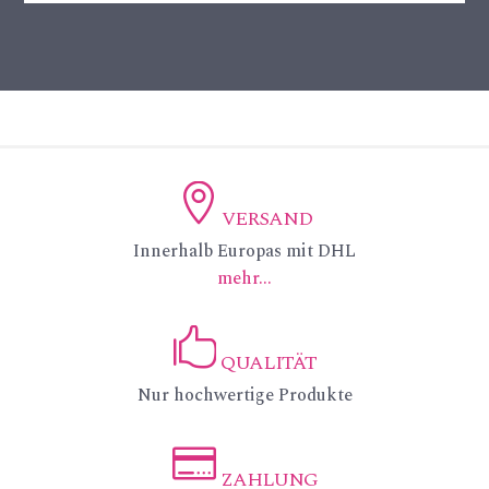
VERSAND
ic
Innerhalb Europas mit DHL
mehr...
on
_p
QUALITÄT
in
ic
Nur hochwertige Produkte
_a
on
lt
_li
ZAHLUNG