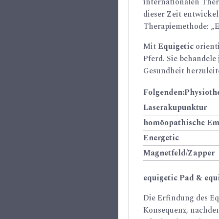
internationalen The
dieser Zeit entwicke
Therapiemethode: „E
Mit
Equigetic
orient
Pferd. Sie behandele 
Gesundheit herzuleit
Folgenden:Physioth
Laserakupunktur
homöopathische Em
Energetic
Magnetfeld/Zapper
equigetic Pad & equ
Die Erfindung des Eq
Konsequenz, nachdem 