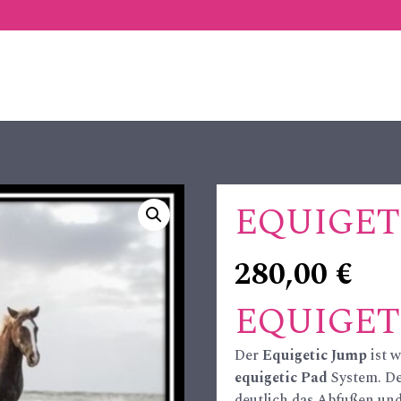
EQUIGET
280,00
€
EQUIGET
Der
Equigetic Jump
ist w
equigetic Pad
System.
De
deutlich das Abfußen un