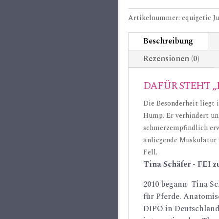
Fluffy
Menge
Artikelnummer:
equigetic J
Beschreibung
Rezensionen (0)
DAFÜR STEHT „
Die Besonderheit liegt 
Hump. Er verhindert un
schmerzempfindlich erw
anliegende Muskulatur v
Fell.
Tina Schäfer - FEI z
2010 begann Tina Sc
für Pferde. Anatomi
DIPO in Deutschland