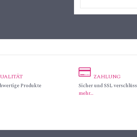
UALITÄT
ZAHLUNG
ic
hwertige Produkte
Sicher und SSL verschlüss
mehr…
on
_c
re
dit