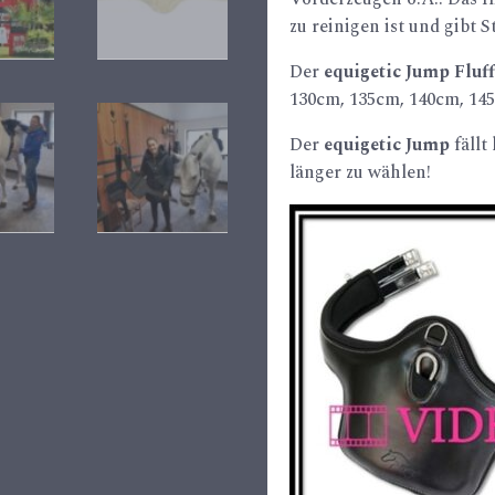
zu reinigen ist und gibt St
Der
equigetic Jump Fluf
130cm, 135cm, 140cm, 14
Der
equigetic Jump
fällt
länger zu wählen!