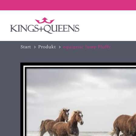
Start
Produkt
equigetic Jump Fluffy
5
5