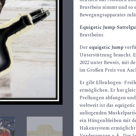
Brustbein nimmt und so 
Bewegungsapparates zuläs
Equigetic Jump-Sattelgu
Brustbeins.
Der
equigetic Jump
verfü
Unterstützung braucht. E
2022 unter Beweis, mit 
im Großen Preis von Aac
Er gibt Ellenbogen- Frei
ermöglichen.
Er hat glei
Prellungen abfangen und
weltweit ist das equigeti
anliegenden Muskelparti
ein Hängenbleiben mit de
Hakensystem ermöglicht 
Vorderzeugen o.Ä..
Das I