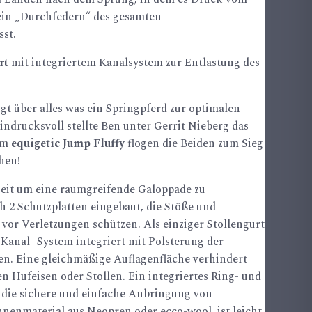
ein „Durchfedern“ des gesamten
st.
rt
mit integriertem Kanalsystem zur Entlastung des
gt über alles was ein Springpferd zur optimalen
indrucksvoll stellte Ben unter Gerrit Nieberg das
dem
equigetic Jump Fluffy
flogen die Beiden zum Sieg
hen!
heit um eine raumgreifende Galoppade zu
ch 2 Schutzplatten eingebaut, die Stöße und
 vor Verletzungen schützen.
Als einziger Stollengurt
c Kanal -System integriert mit Polsterung der
en.
Eine gleichmäßige Auflagenfläche verhindert
n Hufeisen oder Stollen.
Ein integriertes Ring- und
die sichere und einfache Anbringung von
nnenmaterial aus Neopren oder ecco-wool ist leicht