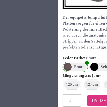
Der
equigetic Jump Fluf
Platten sorgen für einen
Polsterung der Innenfläc
wird durch die anatomisc
Strippen an den Sattelgu
perfekte Stollenschutzgur
Leder Farbe
Braun
Braun
Sc
Länge equigetic Jump
120 cm
125 cm
equigetic
IN D
Jump