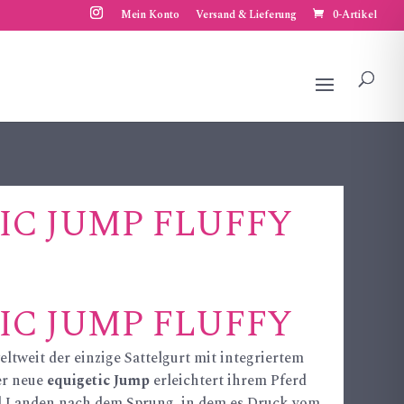
Mein Konto
Versand & Lieferung
0-Artikel
IC JUMP FLUFFY
IC JUMP FLUFFY
eltweit der einzige Sattelgurt mit integriertem
r neue
equigetic Jump
erleichtert ihrem Pferd
d Landen nach dem Sprung, in dem es Druck vom