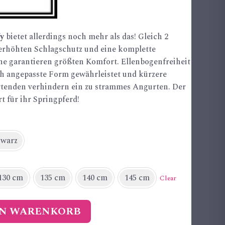
fy
bietet allerdings noch mehr als das! Gleich 2
 erhöhten Schlagschutz und eine komplette
he garantieren größten Komfort. Ellenbogenfreiheit
h angepasste Form gewährleistet und kürzere
rtenden verhindern ein zu strammes Angurten. Der
t für ihr Springpferd!
hwarz
130 cm
135 cm
140 cm
145 cm
Clear
EN WARENKORB