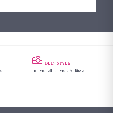
DEIN STYLE
ic
elt
Individuell für viele Anlässe
on
_c
a
m