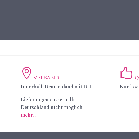
VERSAND
Q
ic
ic
Innerhalb Deutschland mit DHL –
Nur hoc
on
on
Lieferungen ausserhalb
Deutschland nicht möglich
_p
_li
mehr…
in
ke
_a
ic