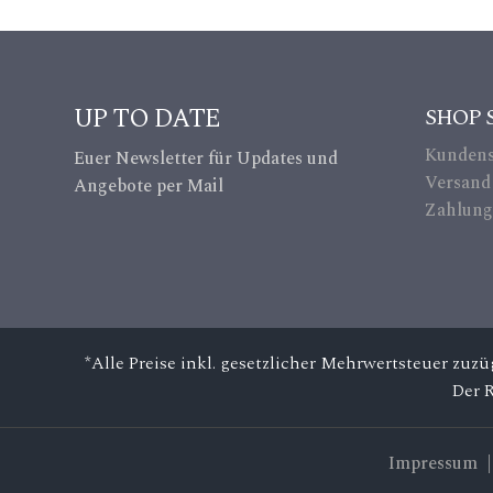
in
ke
_a
ic
lt
on
UP TO DATE
SHOP 
ic
Kundens
Euer Newsletter für Updates und
on
Versand
Angebote per Mail
Zahlung
*Alle Preise inkl. gesetzlicher Mehrwertsteuer zuz
Der 
Impressum