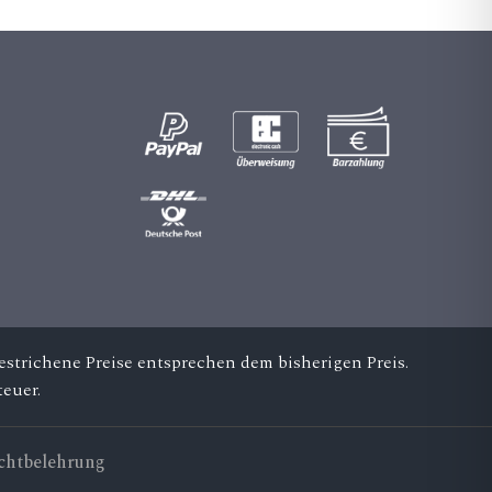
a
m
er
a_
alt
ic
on
strichene Preise entsprechen dem bisherigen Preis.
euer.
chtbelehrung