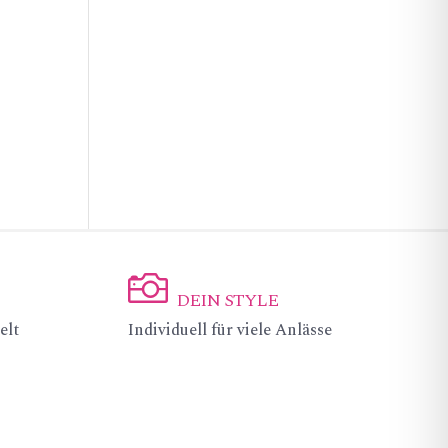
DEIN STYLE
ic
elt
Individuell für viele Anlässe
on
_c