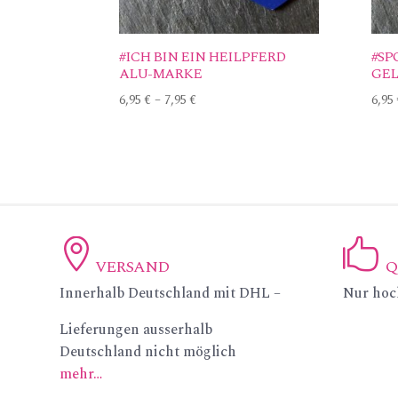
#ICH BIN EIN HEILPFERD
#SP
ALU-MARKE
GEL
6,95
€
–
7,95
€
6,95
VERSAND
Q
ic
ic
Innerhalb Deutschland mit DHL –
Nur hoc
on
on
Lieferungen ausserhalb
Deutschland nicht möglich
_p
_li
mehr…