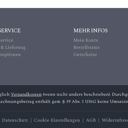
re
dit
ca
SERVICE
MEHR INFOS
rd
ervice
Mein Konto
ic
 & Lieferung
Bestellstatus
soptionen
Gutscheine
on
üglich
Versandkosten
(wenn nicht anders beschrieben). Durchge
Rechnungsbetrag enthält gem. § 19 Abs. 1 UStG keine Umsatzst
|
Datenschutz
| Cookie-Einstellungen |
AGB
|
Widerrufsre