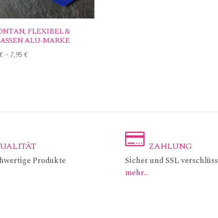
ONTAN, FLEXIBEL &
ASSEN ALU-MARKE
€
–
7,95
€
UALITÄT
ZAHLUNG
ic
hwertige Produkte
Sicher und SSL verschlüss
mehr…
on
_c