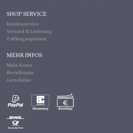
ic
m
on
SHOP SERVICE
er
Kundenservice
a_
Versand & Lieferung
alt
Zahlungsoptionen
ic
MEHR INFOS
on
Mein Konto
Bestellstatus
Gutscheine