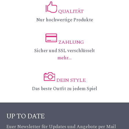
_p
QUALITÄT
in
ic
Nur hochwertige Produkte
_a
on
lt
_li
ZAHLUNG
ic
ic
Sicher und SSL verschlüsselt
ke
mehr...
on
on
ic
_c
on
DEIN STYLE
re
ic
Das beste Outfit zu jedem Spiel
dit
on
ca
_c
UP TO DATE
rd
a
Euer Newsletter für Updates und Angebote per Mail