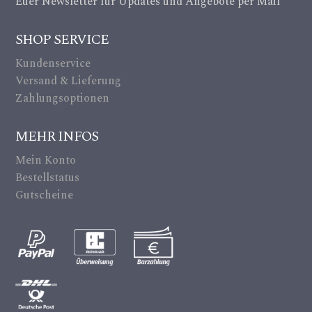
Euer Newsletter für Updates und Angebote per Mail
ic
m
on
SHOP SERVICE
er
Kundenservice
a_
Versand & Lieferung
alt
Zahlungsoptionen
ic
MEHR INFOS
on
Mein Konto
Bestellstatus
Gutscheine