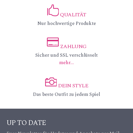
_p
QUALITÄT
in
ic
Nur hochwertige Produkte
_a
on
lt
_li
ZAHLUNG
ic
ic
Sicher und SSL verschlüsselt
ke
mehr...
on
on
ic
_c
on
DEIN STYLE
re
ic
Das beste Outfit zu jedem Spiel
dit
on
ca
_c
UP TO DATE
rd
a